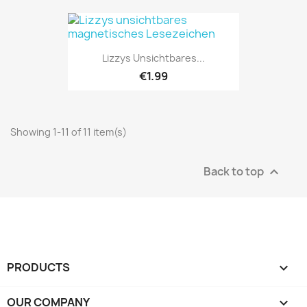
Lizzys Unsichtbares...
€1.99
Showing 1-11 of 11 item(s)
Back to top

PRODUCTS

OUR COMPANY
