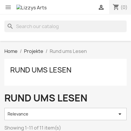
shopping_cart


(0)
search
Home
Projekte
Rund ums Lesen
RUND UMS LESEN
RUND UMS LESEN

Relevance
Showing 1-11 of 11 item(s)